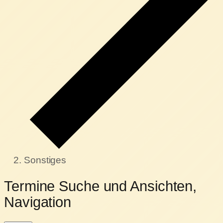
Sonstiges
Termine
Termine Suche und Ansichten,
für
Navigation
29.