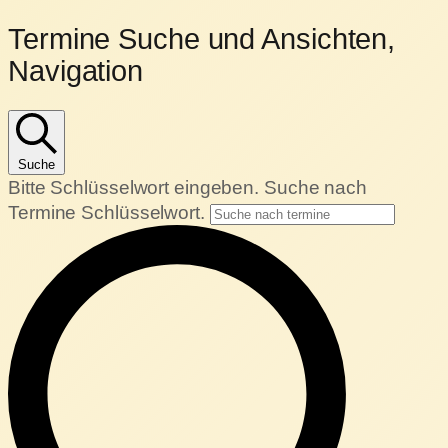
Termine
Termine Suche und Ansichten,
Navigation
für
17.
Januar
Suche
Bitte Schlüsselwort eingeben. Suche nach
2024
Termine Schlüsselwort.