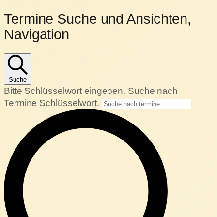
Termine
Termine Suche und Ansichten,
Navigation
für
13.
März
Suche
Bitte Schlüsselwort eingeben. Suche nach
2024
Termine Schlüsselwort.