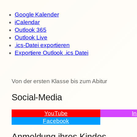
Google Kalender
iCalendar
Outlook 365
Outlook Live
.ics-Datei exportieren
Exportiere Outlook .ics Datei
Von der ersten Klasse bis zum Abitur
Social-Media
YouTube
I
Facebook
Anmeldung ihres Kindes